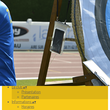
Exporter les lignes sélectionnées
Exporter toutes les colonnes
Exporter uniquement les colonnes affichées
Menu
<
>
Présentation
Partenaires
Ajoutez un logo, un bouton, des réseaux sociaux
Cliquez pour éditer
Le club
▴
▾
Présentation
Partenaires
Informations
▴
▾
Horaires