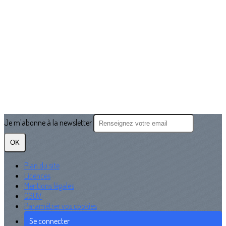
Je m'abonne à la newsletter
OK
Plan du site
Licences
Mentions légales
CGUV
Paramétrer vos cookies
Se connecter